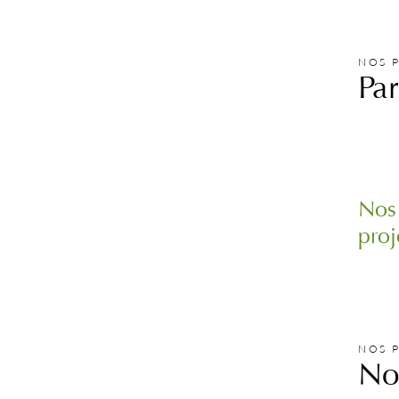
NOS 
Pa
Nos 
proj
NOS 
N