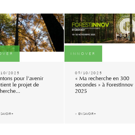
OVER
INNOVER
/10/2025
09/10/2025
ntons pour l’avenir
« Ma recherche en 300
tient le projet de
secondes » à ForestInnov
herche...
2025
 SAVOIR +
EN SAVOIR +