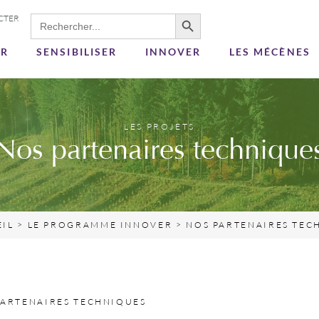
Search Button
Search
CTER
for:
ER
SENSIBILISER
INNOVER
LES MÉCÈNES
LES PROJETS
Nos partenaires technique
EIL
>
LE PROGRAMME INNOVER
>
NOS PARTENAIRES TEC
PARTENAIRES TECHNIQUES