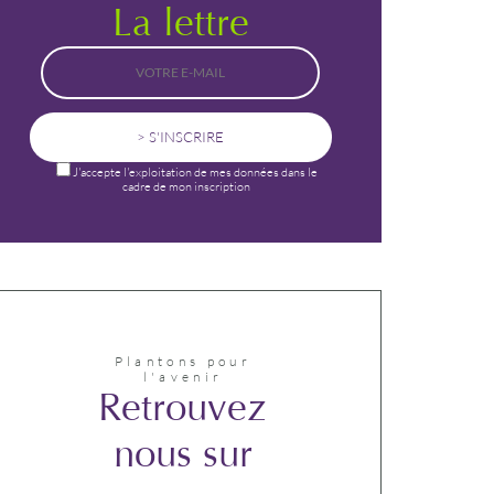
La lettre
J'accepte l'exploitation de mes données dans le
cadre de mon inscription
Alternative:
Plantons pour
l'avenir
Retrouvez
nous sur