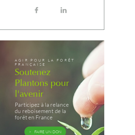
AGIR POUR LA FORÊT
FRANÇAISE
Soutenez
Plantons pour
l'avenir
Participez à la relance
du reboisement de la
forêt en France
FAIRE UN DON